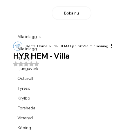
Boka nu
Alla inlägg
Rental Home & HYR HEM
11 jan. 2025
1 min läsning
Alla inlägg
HYR HEM - Villa
Ramsjö
Betygsatt till NaN av 5 stjärnor.
Ljungaverk
Östavall
Tyresö
Krylbo
Forsheda
Vittaryd
Köping