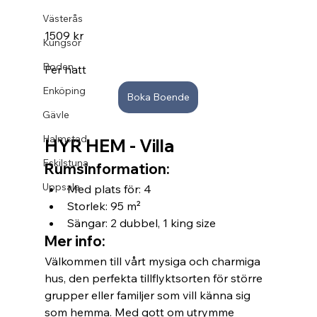
Västerås
1509 kr
Kungsör
Boden
Per natt
Enköping
Boka Boende
Gävle
Halmstad
HYR HEM - Villa
Eskilstuna
Rumsinformation:
Uppsala
Med plats för: 4
Storlek: 95 m²
Sängar: 2 dubbel, 1 king size
Mer info:
Välkommen till vårt mysiga och charmiga 
hus, den perfekta tillflyktsorten för större 
grupper eller familjer som vill känna sig 
som hemma. Med gott om utrymme 