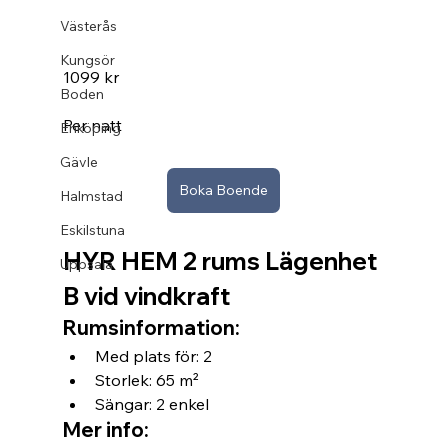
Västerås
Kungsör
1099 kr
Boden
Per natt
Enköping
Gävle
Boka Boende
Halmstad
Eskilstuna
HYR HEM 2 rums Lägenhet 
Uppsala
B vid vindkraft
Rumsinformation:
Med plats för: 2
Storlek: 65 m²
Sängar: 2 enkel
Mer info: