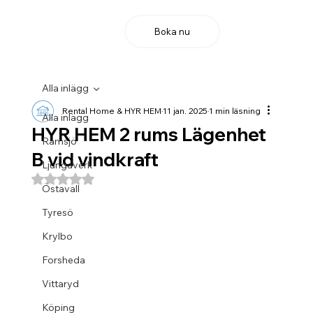
Boka nu
Alla inlägg
Rental Home & HYR HEM
11 jan. 2025
1 min läsning
Alla inlägg
HYR HEM 2 rums Lägenhet
Ramsjö
B vid vindkraft
Ljungaverk
Betygsatt till NaN av 5 stjärnor.
Östavall
Tyresö
Krylbo
Forsheda
Vittaryd
Köping