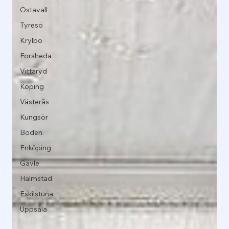
Östavall
Tyresö
Krylbo
Forsheda
Vittaryd
Köping
Västerås
Kungsör
Boden
Enköping
Gävle
Halmstad
Eskilstuna
Uppsala